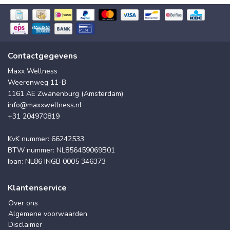
Contactgegevens
Maxx Wellness
Weerenweg 11-B
1161 AE Zwanenburg (Amsterdam)
info@maxxwellness.nl
+31 204970819
KvK nummer: 66242533
BTW nummer: NL856459069B01
Iban: NL86 INGB 0005 346373
Klantenservice
Over ons
Algemene voorwaarden
Disclaimer