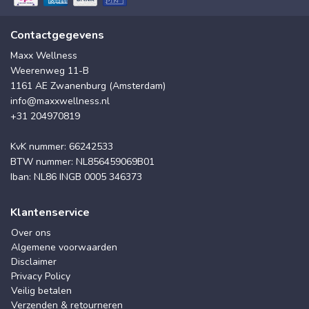
Contactgegevens
Maxx Wellness
Weerenweg 11-B
1161 AE Zwanenburg (Amsterdam)
info@maxxwellness.nl
+31 204970819
KvK nummer: 66242533
BTW nummer: NL856459069B01
Iban: NL86 INGB 0005 346373
Klantenservice
Over ons
Algemene voorwaarden
Disclaimer
Privacy Policy
Veilig betalen
Verzenden & retourneren