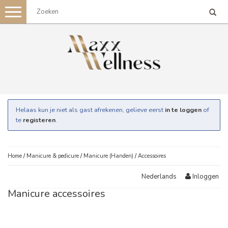
Toggle
navigation
Helaas kun je niet als gast afrekenen, gelieve eerst
in te loggen
of
te
registeren
.
Home
/
Manicure & pedicure
/
Manicure (Handen)
/
Accessoires
Inloggen
Nederlands
Manicure accessoires