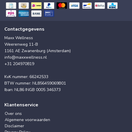
Contactgegevens
Maxx Wellness
Weerenweg 11-B
1161 AE Zwanenburg (Amsterdam)
info@maxxwellness.nl
+31 204970819
KvK nummer: 66242533
BTW nummer: NL856459069B01
Iban: NL86 INGB 0005 346373
Klantenservice
Over ons
Algemene voorwaarden
Disclaimer