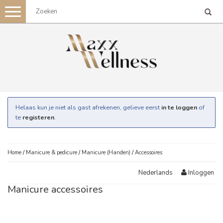
Toggle
navigation
Helaas kun je niet als gast afrekenen, gelieve eerst
in te loggen
of
te
registeren
.
Home
/
Manicure & pedicure
/
Manicure (Handen)
/
Accessoires
Inloggen
Nederlands
Manicure accessoires