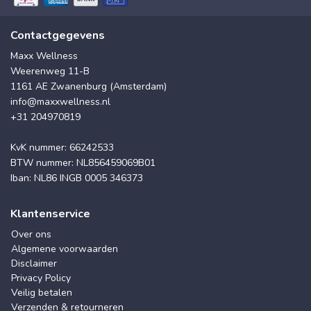
Contactgegevens
Maxx Wellness
Weerenweg 11-B
1161 AE Zwanenburg (Amsterdam)
info@maxxwellness.nl
+31 204970819
KvK nummer: 66242533
BTW nummer: NL856459069B01
Iban: NL86 INGB 0005 346373
Klantenservice
Over ons
Algemene voorwaarden
Disclaimer
Privacy Policy
Veilig betalen
Verzenden & retourneren