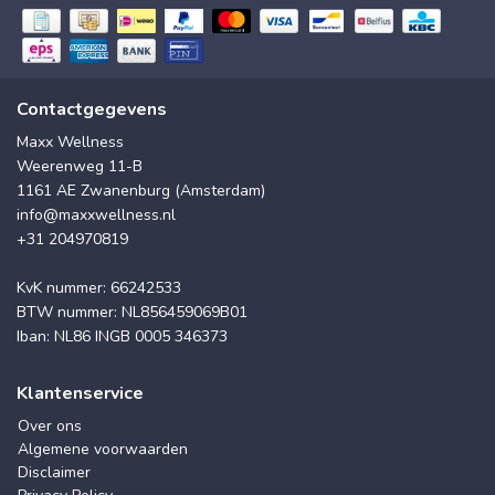
Contactgegevens
Maxx Wellness
Weerenweg 11-B
1161 AE Zwanenburg (Amsterdam)
info@maxxwellness.nl
+31 204970819
KvK nummer: 66242533
BTW nummer: NL856459069B01
Iban: NL86 INGB 0005 346373
Klantenservice
Over ons
Algemene voorwaarden
Disclaimer