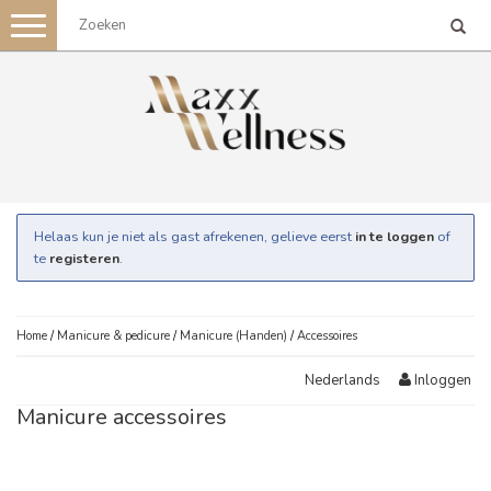
Toggle
navigation
Helaas kun je niet als gast afrekenen, gelieve eerst
in te loggen
of
te
registeren
.
Home
/
Manicure & pedicure
/
Manicure (Handen)
/
Accessoires
Inloggen
Nederlands
Manicure accessoires