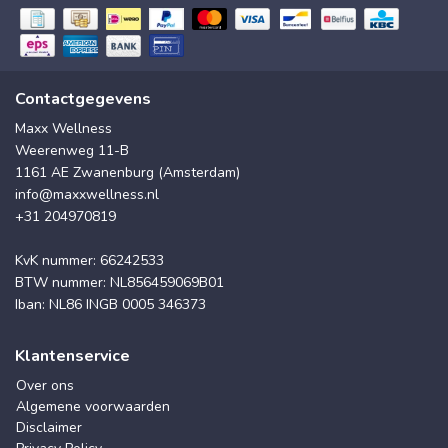
Contactgegevens
Maxx Wellness
Weerenweg 11-B
1161 AE Zwanenburg (Amsterdam)
info@maxxwellness.nl
+31 204970819
KvK nummer: 66242533
BTW nummer: NL856459069B01
Iban: NL86 INGB 0005 346373
Klantenservice
Over ons
Algemene voorwaarden
Disclaimer