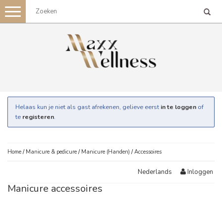
Toggle
navigation
Helaas kun je niet als gast afrekenen, gelieve eerst
in te loggen
of
te
registeren
.
Home
/
Manicure & pedicure
/
Manicure (Handen)
/
Accessoires
Inloggen
Nederlands
Manicure accessoires