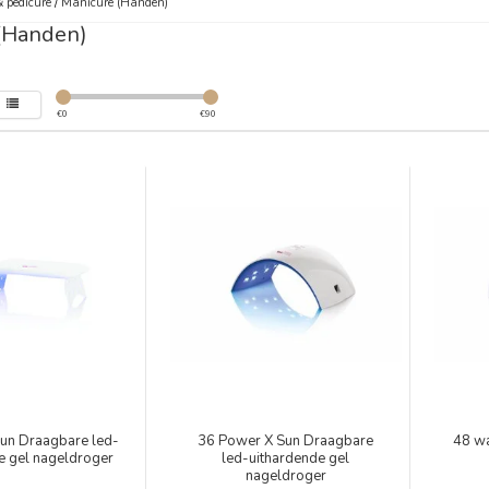
 pedicure
/
Manicure (Handen)
(Handen)
€
0
€
90
un Draagbare led-
36 Power X Sun Draagbare
48 wa
e gel nageldroger
led-uithardende gel
nageldroger