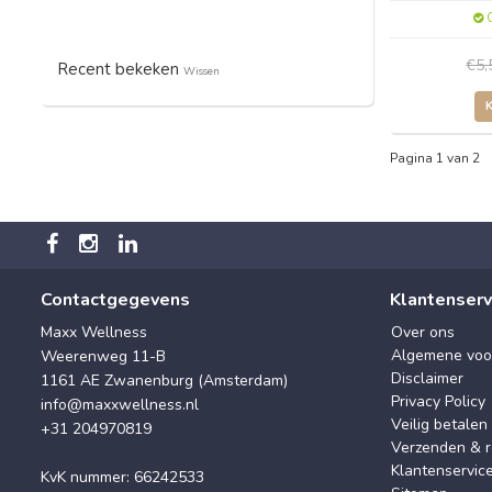
O
€5
Recent bekeken
Wissen
Pagina 1 van 2
Contactgegevens
Klantenserv
Maxx Wellness
Over ons
Algemene voo
Weerenweg 11-B
Disclaimer
1161 AE Zwanenburg (Amsterdam)
Privacy Policy
info@maxxwellness.nl
Veilig betalen
+31 204970819
Verzenden & r
Klantenservic
KvK nummer: 66242533