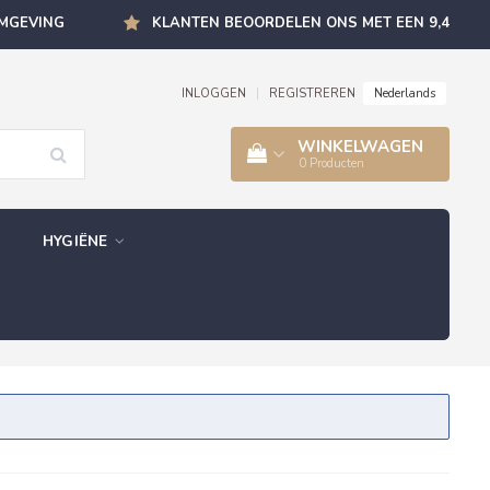
OMGEVING
KLANTEN BEOORDELEN ONS MET EEN 9,4
Nederlands
INLOGGEN
|
REGISTREREN
WINKELWAGEN
0
Producten
HYGIËNE