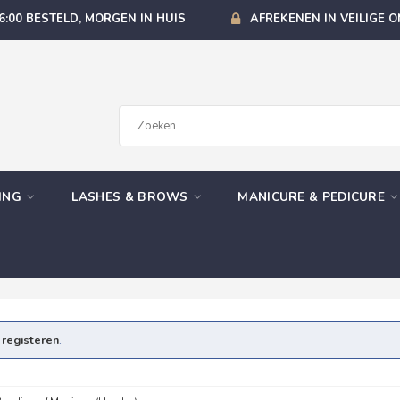
6:00 BESTELD, MORGEN IN HUIS
AFREKENEN IN VEILIGE 
GING
LASHES & BROWS
MANICURE & PEDICURE
e
registeren
.