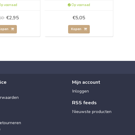
p voorraad
Op voorraad
€2,95
€5,05
,50
Kopen
Kopen
ice
Mijn account
Inloggen
rwaarden
RSS feeds
Nieuwste producten
etourneren
e