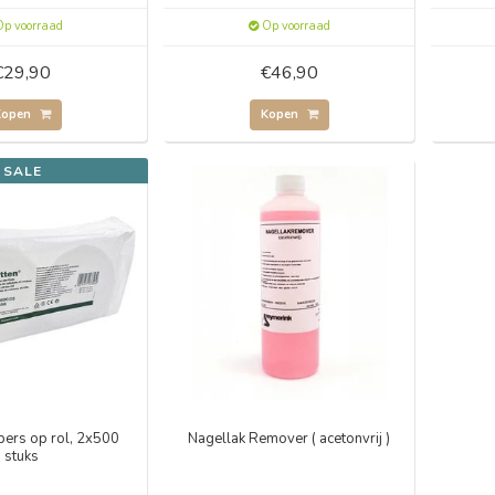
p voorraad
Op voorraad
€29,90
€46,90
Kopen
Kopen
SALE
pers op rol, 2x500
Nagellak Remover ( acetonvrij )
stuks