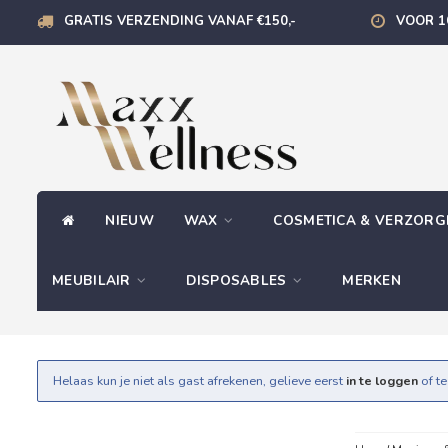
GRATIS VERZENDING VANAF €150,-
VOOR 1
NIEUW
WAX
COSMETICA & VERZOR
MEUBILAIR
DISPOSABLES
MERKEN
Helaas kun je niet als gast afrekenen, gelieve eerst
in te loggen
of t