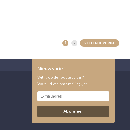
1
2
VOLGENDE VORIGE
Nieuwsbrief
Wilt u op de hoogte blijven?
Word lid van onze mailinglijst:
Abonneer