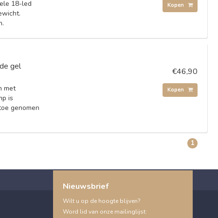
ele 18-led
Kopen
ewicht.
n.
de gel
€46,90
n met
Kopen
mp is
 toe genomen
1
Nieuwsbrief
Wilt u op de hoogte blijven?
Word lid van onze mailinglijst: