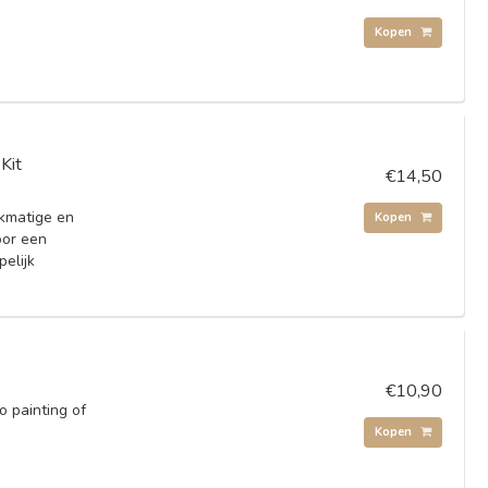
Kopen
Kit
€14,50
jkmatige en
Kopen
oor een
pelijk
€10,90
o painting of
Kopen