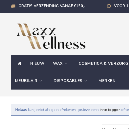
GRATIS VERZENDING VANAF €150,-
VOOR 1
NIEUW
WAX
COSMETICA & VERZOR
MEUBILAIR
DISPOSABLES
MERKEN
Helaas kun je niet als gast afrekenen, gelieve eerst
in te loggen
of t