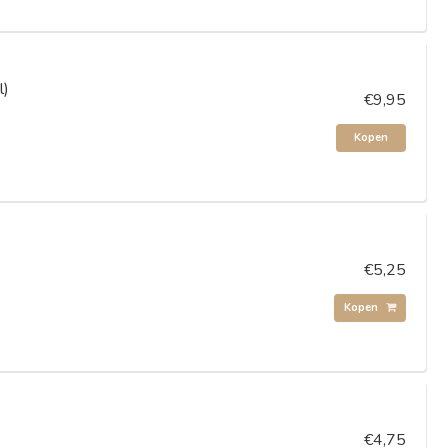
l)
€9,95
Kopen
€5,25
Kopen
€4,75