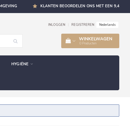
OMGEVING
KLANTEN BEOORDELEN ONS MET EEN 9,4
Nederlands
INLOGGEN
|
REGISTREREN
WINKELWAGEN
0
Producten
HYGIËNE