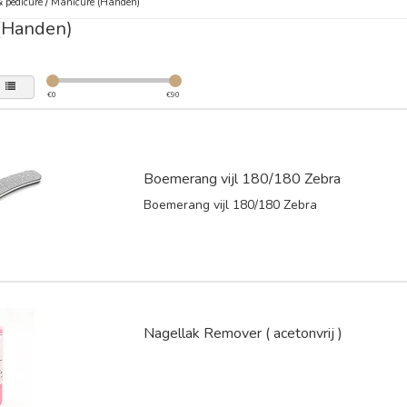
 pedicure
/
Manicure (Handen)
(Handen)
€
0
€
90
Boemerang vijl 180/180 Zebra
Boemerang vijl 180/180 Zebra
Nagellak Remover ( acetonvrij )