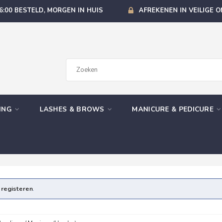
6:00 BESTELD, MORGEN IN HUIS
AFREKENEN IN VEILIGE 
GING
LASHES & BROWS
MANICURE & PEDICURE
e
registeren
.