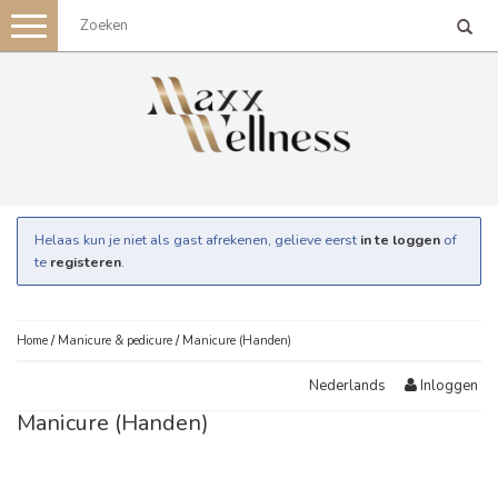
Toggle
navigation
Helaas kun je niet als gast afrekenen, gelieve eerst
in te loggen
of
te
registeren
.
Home
/
Manicure & pedicure
/
Manicure (Handen)
Inloggen
Nederlands
Manicure (Handen)