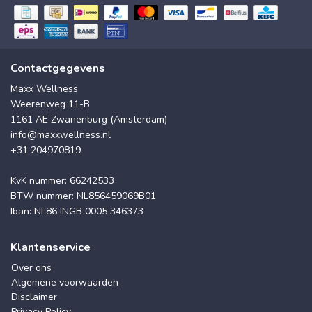
Contactgegevens
Maxx Wellness
Weerenweg 11-B
1161 AE Zwanenburg (Amsterdam)
info@maxxwellness.nl
+31 204970819
KvK nummer: 66242533
BTW nummer: NL856459069B01
Iban: NL86 INGB 0005 346373
Klantenservice
Over ons
Algemene voorwaarden
Disclaimer
Privacy Policy