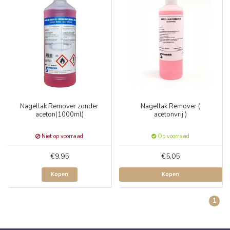
Nagellak Remover zonder
Nagellak Remover (
aceton(1000ml)
acetonvrij )
Niet op voorraad
Op voorraad
€9,95
€5,05
Kopen
Kopen
1