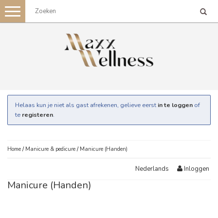
Toggle
navigation
Helaas kun je niet als gast afrekenen, gelieve eerst
in te loggen
of
te
registeren
.
Home
/
Manicure & pedicure
/
Manicure (Handen)
Inloggen
Nederlands
Manicure (Handen)