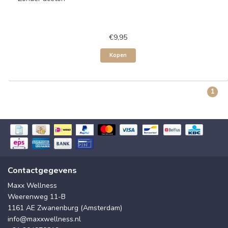
€9,95
Kopen
1
Contactgegevens
Maxx Wellness
Weerenweg 11-B
1161 AE Zwanenburg (Amsterdam)
info@maxxwellness.nl