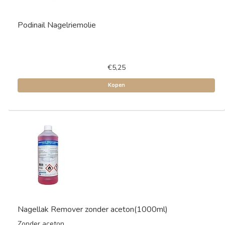
Podinail Nagelriemolie
€5,25
Kopen
Nagellak Remover zonder aceton(1000ml)
Zonder aceton