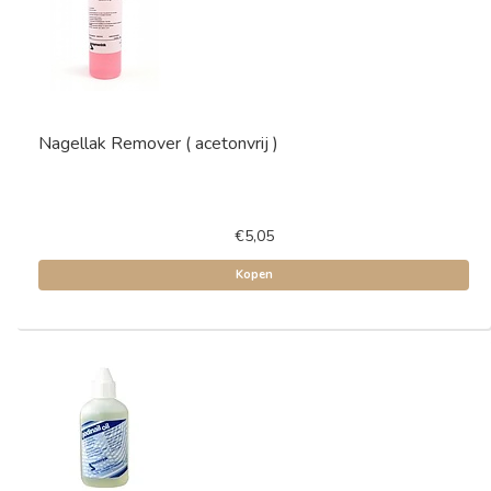
Nagellak Remover ( acetonvrij )
€5,05
Kopen