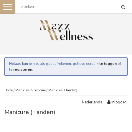
Toggle
navigation
Helaas kun je niet als gast afrekenen, gelieve eerst
in te loggen
of
te
registeren
.
Home
/
Manicure & pedicure
/
Manicure (Handen)
Inloggen
Nederlands
Manicure (Handen)