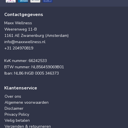
Contactgegevens
Maxx Wellness
Weerenweg 11-B
1161 AE Zwanenburg (Amsterdam)
info@maxxwellness.nl
+31 204970819
KvK nummer: 66242533
BTW nummer: NL856459069B01
Iban: NL86 INGB 0005 346373
Klantenservice
Over ons
Algemene voorwaarden
Disclaimer
Privacy Policy
Veilig betalen
Verzenden & retourneren