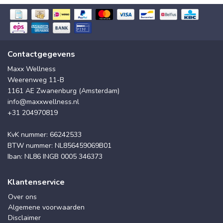
Contactgegevens
Maxx Wellness
Weerenweg 11-B
1161 AE Zwanenburg (Amsterdam)
info@maxxwellness.nl
+31 204970819
KvK nummer: 66242533
BTW nummer: NL856459069B01
Iban: NL86 INGB 0005 346373
Klantenservice
Over ons
Algemene voorwaarden
Disclaimer