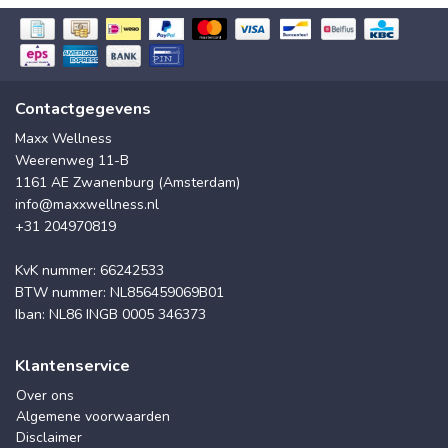
Contactgegevens
Maxx Wellness
Weerenweg 11-B
1161 AE Zwanenburg (Amsterdam)
info@maxxwellness.nl
+31 204970819
KvK nummer: 66242533
BTW nummer: NL856459069B01
Iban: NL86 INGB 0005 346373
Klantenservice
Over ons
Algemene voorwaarden
Disclaimer