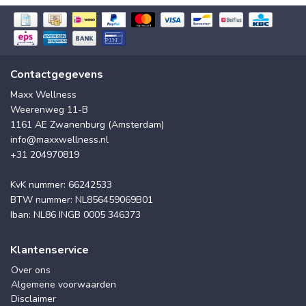
Contactgegevens
Maxx Wellness
Weerenweg 11-B
1161 AE Zwanenburg (Amsterdam)
info@maxxwellness.nl
+31 204970819
KvK nummer: 66242533
BTW nummer: NL856459069B01
Iban: NL86 INGB 0005 346373
Klantenservice
Over ons
Algemene voorwaarden
Disclaimer