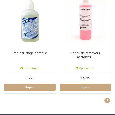
Podinail Nagelriemolie
Nagellak Remover (
acetonvrij )
Op voorraad
Op voorraad
€5,25
€5,05
Kopen
Kopen
1