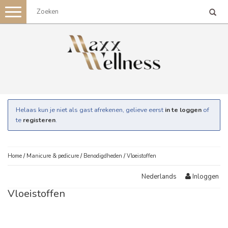
Toggle
navigation
Helaas kun je niet als gast afrekenen, gelieve eerst
in te loggen
of
te
registeren
.
Home
/
Manicure & pedicure
/
Benodigdheden
/
Vloeistoffen
Inloggen
Nederlands
Vloeistoffen