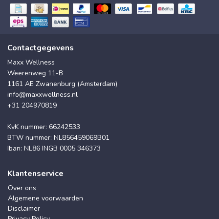
Contactgegevens
Maxx Wellness
Weerenweg 11-B
1161 AE Zwanenburg (Amsterdam)
info@maxxwellness.nl
+31 204970819
KvK nummer: 66242533
BTW nummer: NL856459069B01
Iban: NL86 INGB 0005 346373
Klantenservice
Over ons
Algemene voorwaarden
Disclaimer
Privacy Policy