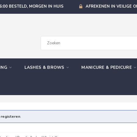
6:00 BESTELD, MORGEN IN HUIS
AFREKENEN IN VEILIGE 
GING
LASHES & BROWS
MANICURE & PEDICURE
e
registeren
.