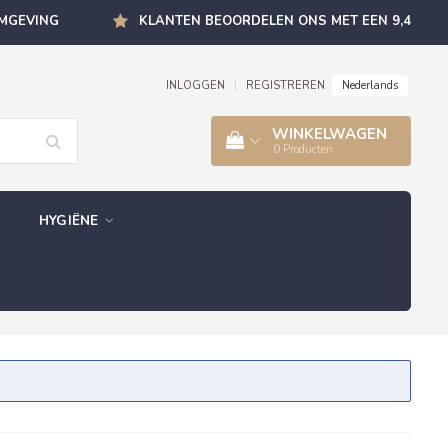
OMGEVING
KLANTEN BEOORDELEN ONS MET EEN 9,4
Nederlands
INLOGGEN
|
REGISTREREN
WINKELWAGEN
0
Producten
HYGIËNE