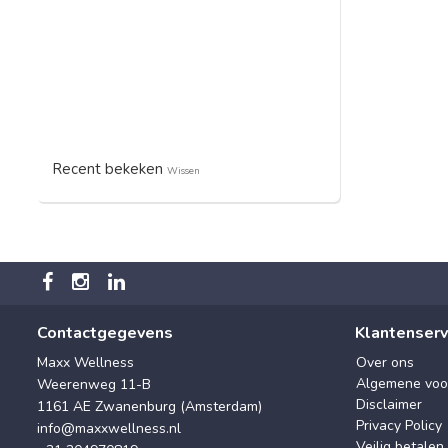
Recent bekeken
Wissen
Contactgegevens
Klantenserv
Maxx Wellness
Over ons
Algemene voo
Weerenweg 11-B
Disclaimer
1161 AE Zwanenburg (Amsterdam)
Privacy Policy
info@maxxwellness.nl
Veilig betalen