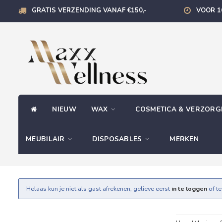
GRATIS VERZENDING VANAF €150,-
VOOR 1
NIEUW
WAX
COSMETICA & VERZOR
MEUBILAIR
DISPOSABLES
MERKEN
Helaas kun je niet als gast afrekenen, gelieve eerst
in te loggen
of t