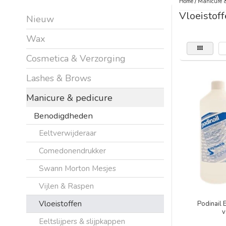
Home
/
Manicure &
Vloeistof
Nieuw
Wax
Cosmetica & Verzorging
Lashes & Brows
Manicure & pedicure
Benodigdheden
Eeltverwijderaar
Comedonendrukker
Swann Morton Mesjes
Vijlen & Raspen
Vloeistoffen
Podinail 
v
Eeltslijpers & slijpkappen