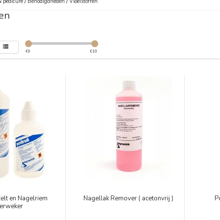
 pedicure
/
Benodigdheden
/
Vloeistoffen
fen
€
0
€
10
Eelt en Nagelriem
Nagellak Remover ( acetonvrij )
P
erweker