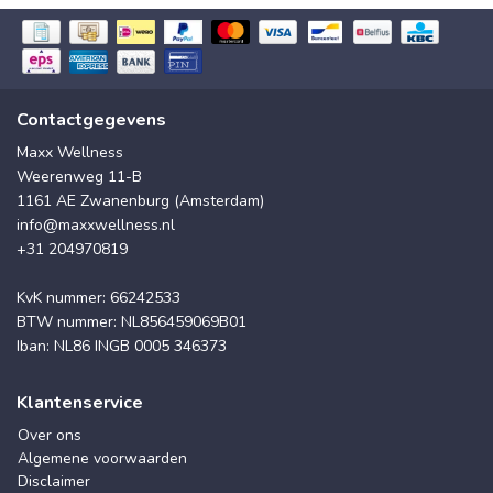
Contactgegevens
Maxx Wellness
Weerenweg 11-B
1161 AE Zwanenburg (Amsterdam)
info@maxxwellness.nl
+31 204970819
KvK nummer: 66242533
BTW nummer: NL856459069B01
Iban: NL86 INGB 0005 346373
Klantenservice
Over ons
Algemene voorwaarden
Disclaimer