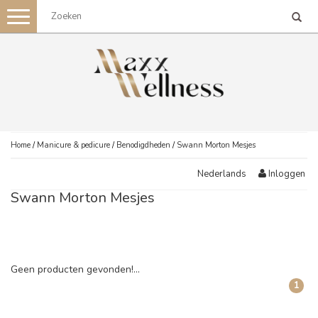
Toggle
navigation
Home
/
Manicure & pedicure
/
Benodigdheden
/
Swann Morton Mesjes
Inloggen
Nederlands
Swann Morton Mesjes
Geen producten gevonden!...
1