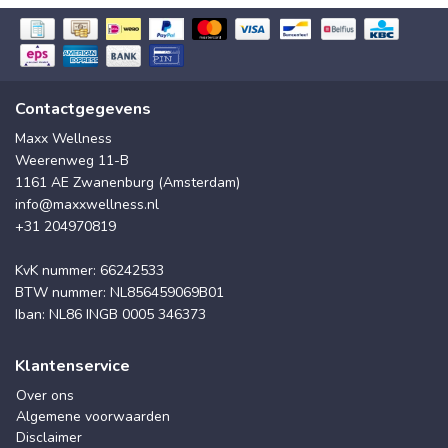
Contactgegevens
Maxx Wellness
Weerenweg 11-B
1161 AE Zwanenburg (Amsterdam)
info@maxxwellness.nl
+31 204970819
KvK nummer: 66242533
BTW nummer: NL856459069B01
Iban: NL86 INGB 0005 346373
Klantenservice
Over ons
Algemene voorwaarden
Disclaimer