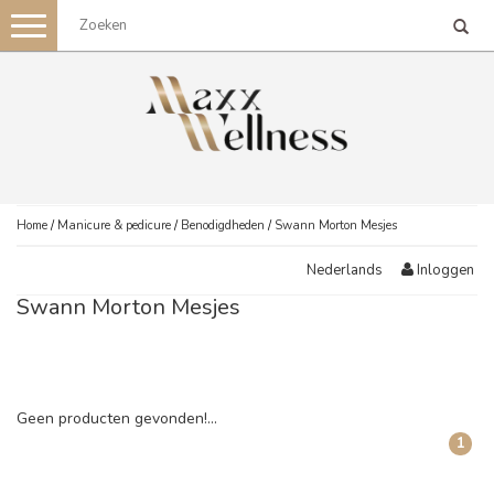
Toggle
navigation
Home
/
Manicure & pedicure
/
Benodigdheden
/
Swann Morton Mesjes
Inloggen
Nederlands
Swann Morton Mesjes
Geen producten gevonden!...
1