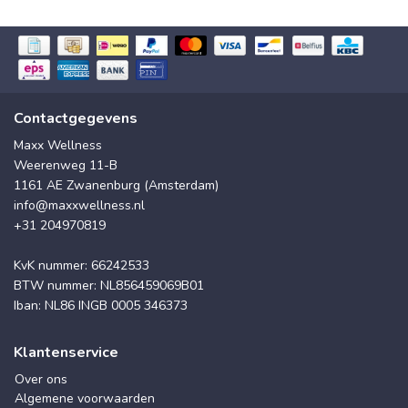
Contactgegevens
Maxx Wellness
Weerenweg 11-B
1161 AE Zwanenburg (Amsterdam)
info@maxxwellness.nl
+31 204970819
KvK nummer: 66242533
BTW nummer: NL856459069B01
Iban: NL86 INGB 0005 346373
Klantenservice
Over ons
Algemene voorwaarden