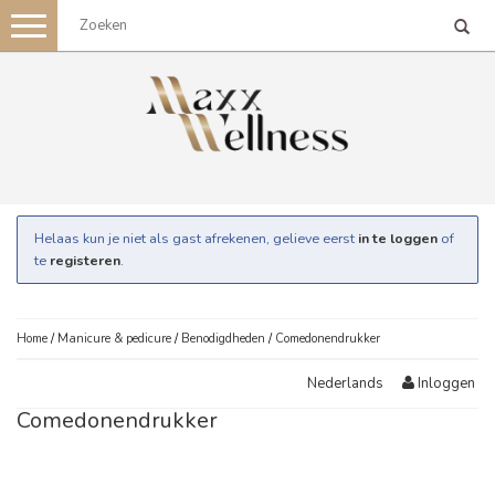
Toggle
navigation
Helaas kun je niet als gast afrekenen, gelieve eerst
in te loggen
of
te
registeren
.
Home
/
Manicure & pedicure
/
Benodigdheden
/
Comedonendrukker
Inloggen
Nederlands
Comedonendrukker