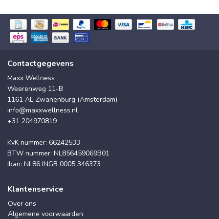
Contactgegevens
Maxx Wellness
Weerenweg 11-B
1161 AE Zwanenburg (Amsterdam)
info@maxxwellness.nl
+31 204970819
KvK nummer: 66242533
BTW nummer: NL856459069B01
Iban: NL86 INGB 0005 346373
Klantenservice
Over ons
Algemene voorwaarden