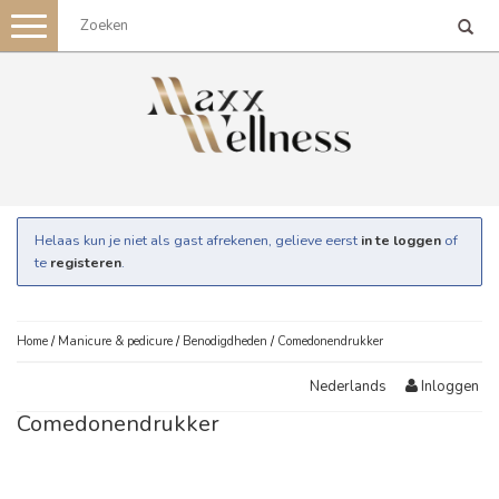
Toggle
navigation
Helaas kun je niet als gast afrekenen, gelieve eerst
in te loggen
of
te
registeren
.
Home
/
Manicure & pedicure
/
Benodigdheden
/
Comedonendrukker
Inloggen
Nederlands
Comedonendrukker