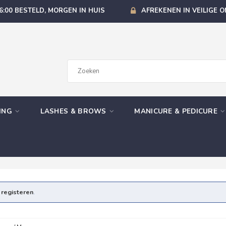
6:00 BESTELD, MORGEN IN HUIS
AFREKENEN IN VEILIGE 
GING
LASHES & BROWS
MANICURE & PEDICURE
e
registeren
.