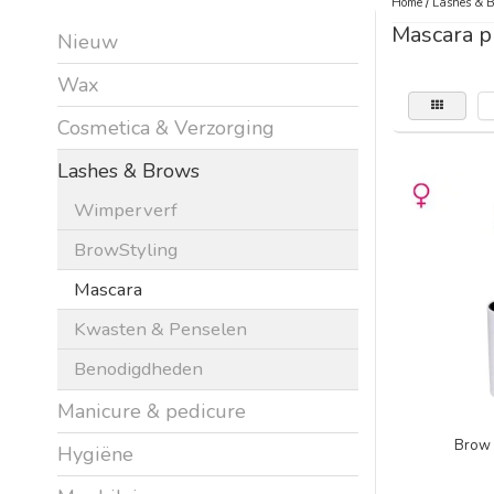
Home
/
Lashes & 
Mascara p
Nieuw
Wax
Cosmetica & Verzorging
Lashes & Brows
Wimperverf
BrowStyling
Mascara
Kwasten & Penselen
Benodigdheden
Manicure & pedicure
Brow 
Hygiëne