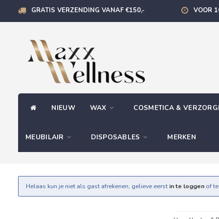
GRATIS VERZENDING VANAF €150,-
VOOR 1
NIEUW
WAX
COSMETICA & VERZOR
MEUBILAIR
DISPOSABLES
MERKEN
Helaas kun je niet als gast afrekenen, gelieve eerst
in te loggen
of t