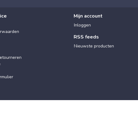
ice
Mijn account
Inloggen
rwaarden
RSS feeds
Nieuwste producten
etourneren
e
rmulier
© 2025 Maxx Wellness