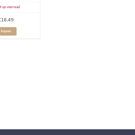
t op voorraad
€16,49
Kopen