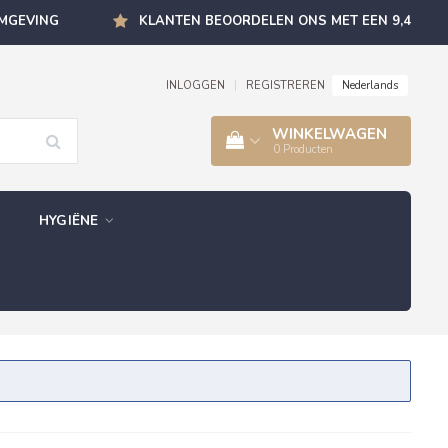
OMGEVING
KLANTEN BEOORDELEN ONS MET EEN 9,4
Nederlands
INLOGGEN
|
REGISTREREN
WINKELWAGEN
0
Producten
HYGIËNE