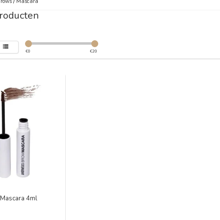
Brows
/
Mascara
roducten
€
0
€
20
Mascara 4ml