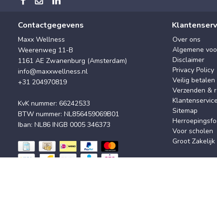
Contactgegevens
Klantenserv
Maxx Wellness
Over ons
Algemene voo
Weerenweg 11-B
Disclaimer
1161 AE Zwanenburg (Amsterdam)
Privacy Policy
info@maxxwellness.nl
Veilig betalen
+31 204970819
Verzenden & r
Klantenservic
KvK nummer: 66242533
Sitemap
BTW nummer: NL856459069B01
Herroepingsfo
Iban: NL86 INGB 0005 346373
Voor scholen
Groot Zakelijk