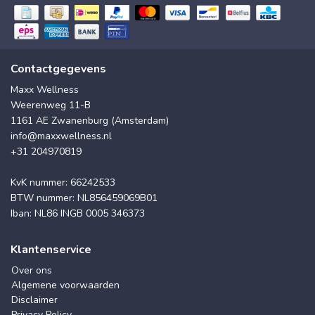
Contactgegevens
Maxx Wellness
Weerenweg 11-B
1161 AE Zwanenburg (Amsterdam)
info@maxxwellness.nl
+31 204970819
KvK nummer: 66242533
BTW nummer: NL856459069B01
Iban: NL86 INGB 0005 346373
Klantenservice
Over ons
Algemene voorwaarden
Disclaimer
Privacy Policy