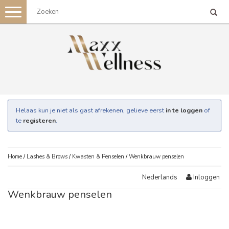
Toggle
navigation
Helaas kun je niet als gast afrekenen, gelieve eerst
in te loggen
of
te
registeren
.
Home
/
Lashes & Brows
/
Kwasten & Penselen
/
Wenkbrauw penselen
Inloggen
Nederlands
Wenkbrauw penselen