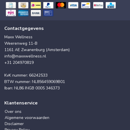
Contactgegevens
Maxx Wellness
Weerenweg 11-B
1161 AE Zwanenburg (Amsterdam)
info@maxxwellness.nl
+31 204970819
KvK nummer: 66242533
BTW nummer: NL856459069B01
Iban: NL86 INGB 0005 346373
Klantenservice
Over ons
Algemene voorwaarden
Disclaimer
Privacy Policy