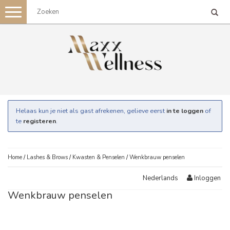
Toggle
navigation
Helaas kun je niet als gast afrekenen, gelieve eerst
in te loggen
of
te
registeren
.
Home
/
Lashes & Brows
/
Kwasten & Penselen
/
Wenkbrauw penselen
Inloggen
Nederlands
Wenkbrauw penselen