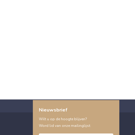
Nieuwsbrief
Wilt u op de hoogte blijven?
Word lid van onze mailinglijst: