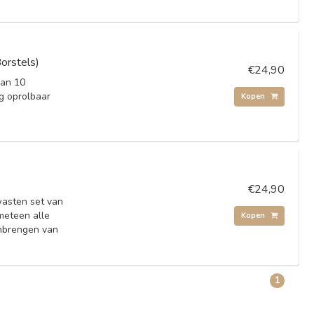
orstels)
€24,90
van 10
ig oprolbaar
Kopen
€24,90
kwasten set van
meteen alle
Kopen
anbrengen van
1