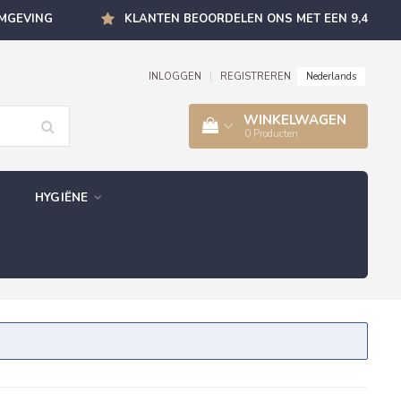
OMGEVING
KLANTEN BEOORDELEN ONS MET EEN 9,4
Nederlands
INLOGGEN
|
REGISTREREN
WINKELWAGEN
0
Producten
HYGIËNE