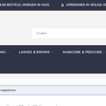
6:00 BESTELD, MORGEN IN HUIS
AFREKENEN IN VEILIGE 
GING
LASHES & BROWS
MANICURE & PEDICURE
e
registeren
.