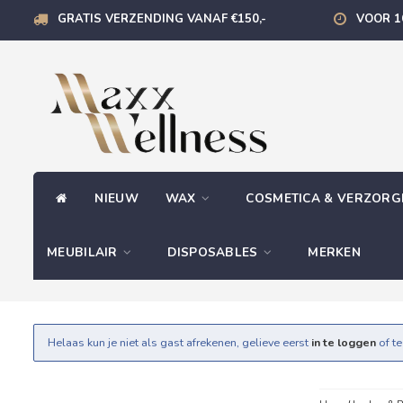
GRATIS VERZENDING VANAF €150,-
VOOR 1
NIEUW
WAX
COSMETICA & VERZOR
MEUBILAIR
DISPOSABLES
MERKEN
Helaas kun je niet als gast afrekenen, gelieve eerst
in te loggen
of t