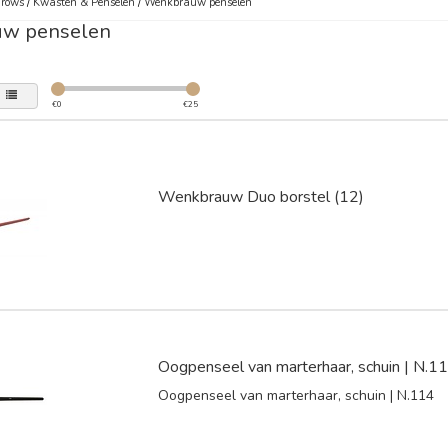
Brows
/
Kwasten & Penselen
/
Wenkbrauw penselen
w penselen
€
0
€
25
Wenkbrauw Duo borstel (12)
Oogpenseel van marterhaar, schuin | N.1
Oogpenseel van marterhaar, schuin | N.114