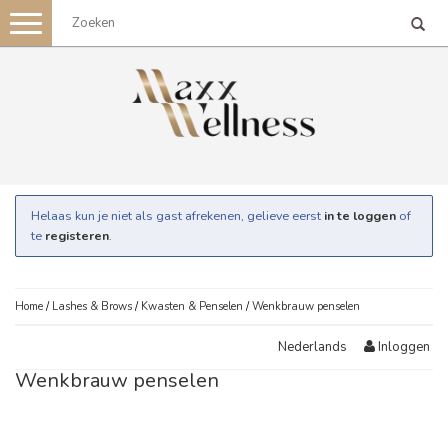
Toggle
navigation
Helaas kun je niet als gast afrekenen, gelieve eerst
in te loggen
of
te
registeren
.
Home
/
Lashes & Brows
/
Kwasten & Penselen
/
Wenkbrauw penselen
Inloggen
Nederlands
Wenkbrauw penselen