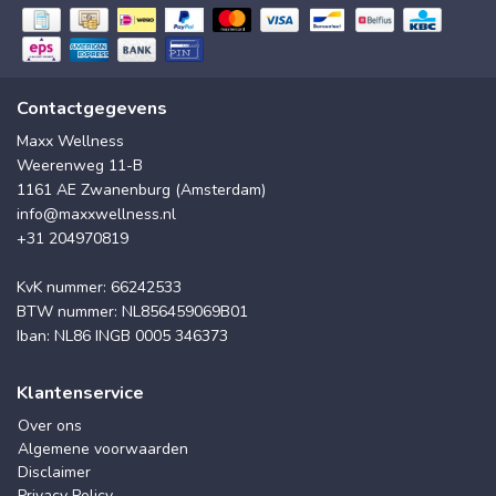
Contactgegevens
Maxx Wellness
Weerenweg 11-B
1161 AE Zwanenburg (Amsterdam)
info@maxxwellness.nl
+31 204970819
KvK nummer: 66242533
BTW nummer: NL856459069B01
Iban: NL86 INGB 0005 346373
Klantenservice
Over ons
Algemene voorwaarden
Disclaimer
Privacy Policy