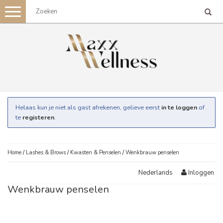
Toggle
navigation
Helaas kun je niet als gast afrekenen, gelieve eerst
in te loggen
of
te
registeren
.
Home
/
Lashes & Brows
/
Kwasten & Penselen
/
Wenkbrauw penselen
Inloggen
Nederlands
Wenkbrauw penselen