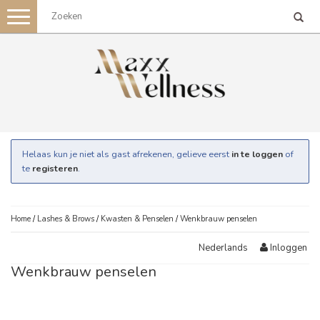
Toggle
navigation
Helaas kun je niet als gast afrekenen, gelieve eerst
in te loggen
of
te
registeren
.
Home
/
Lashes & Brows
/
Kwasten & Penselen
/
Wenkbrauw penselen
Inloggen
Nederlands
Wenkbrauw penselen