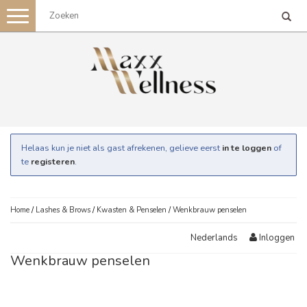
Toggle
navigation
Helaas kun je niet als gast afrekenen, gelieve eerst
in te loggen
of
te
registeren
.
Home
/
Lashes & Brows
/
Kwasten & Penselen
/
Wenkbrauw penselen
Inloggen
Nederlands
Wenkbrauw penselen