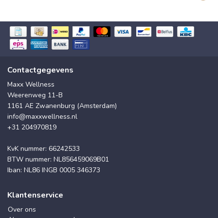
Contactgegevens
Maxx Wellness
Weerenweg 11-B
1161 AE Zwanenburg (Amsterdam)
info@maxxwellness.nl
+31 204970819
KvK nummer: 66242533
BTW nummer: NL856459069B01
Iban: NL86 INGB 0005 346373
Klantenservice
Over ons