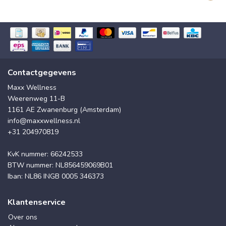
Contactgegevens
Maxx Wellness
Weerenweg 11-B
1161 AE Zwanenburg (Amsterdam)
info@maxxwellness.nl
+31 204970819
KvK nummer: 66242533
BTW nummer: NL856459069B01
Iban: NL86 INGB 0005 346373
Klantenservice
Over ons