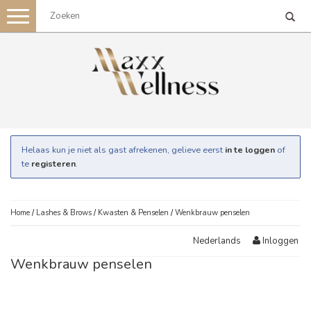
Toggle
navigation
Helaas kun je niet als gast afrekenen, gelieve eerst
in te loggen
of
te
registeren
.
Home
/
Lashes & Brows
/
Kwasten & Penselen
/
Wenkbrauw penselen
Inloggen
Nederlands
Wenkbrauw penselen