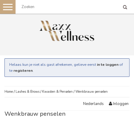
Toggle
navigation
Helaas kun je niet als gast afrekenen, gelieve eerst
in te loggen
of
te
registeren
.
Home
/
Lashes & Brows
/
Kwasten & Penselen
/
Wenkbrauw penselen
Inloggen
Nederlands
Wenkbrauw penselen