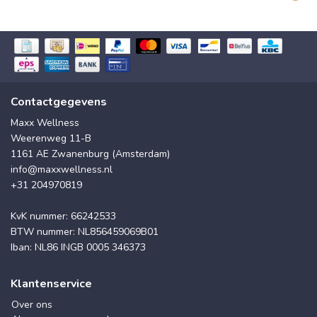
Contactgegevens
Maxx Wellness
Weerenweg 11-B
1161 AE Zwanenburg (Amsterdam)
info@maxxwellness.nl
+31 204970819
KvK nummer: 66242533
BTW nummer: NL856459069B01
Iban: NL86 INGB 0005 346373
Klantenservice
Over ons