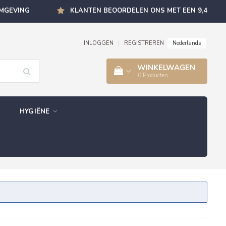
OMGEVING
KLANTEN BEOORDELEN ONS MET EEN 9,4
Nederlands
INLOGGEN
|
REGISTREREN
WINKELWAGEN
0
Producten
HYGIËNE