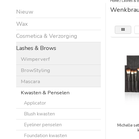
Home
/
Lashes & 
Wenkbrau
Nieuw
Wax
Cosmetica & Verzorging
Lashes & Brows
Wimperverf
BrowStyling
Mascara
Kwasten & Penselen
Applicator
Blush kwasten
Eyeliner penselen
Michelle se
Foundation kwasten