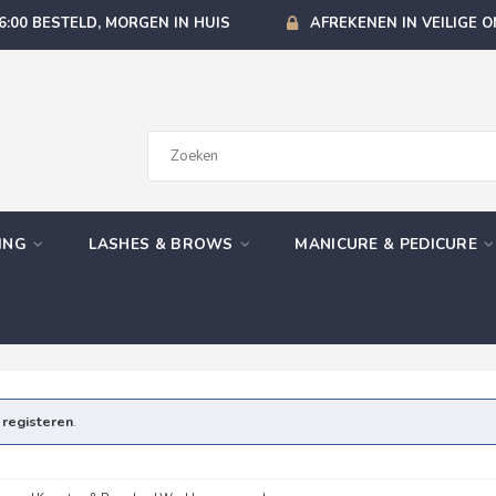
6:00 BESTELD, MORGEN IN HUIS
AFREKENEN IN VEILIGE 
GING
LASHES & BROWS
MANICURE & PEDICURE
e
registeren
.