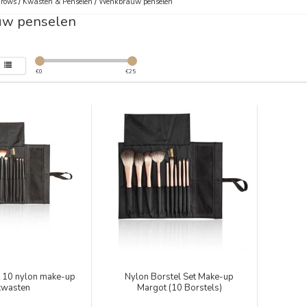
Brows
/
Kwasten & Penselen
/
Wenkbrauw penselen
w penselen
€
0
€
25
t 10 nylon make-up
Nylon Borstel Set Make-up
kwasten
Margot (10 Borstels)