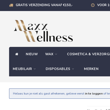
GRATIS VERZENDING VANAF €150,-
VOOR 1
NIEUW
WAX
COSMETICA & VERZOR
MEUBILAIR
DISPOSABLES
MERKEN
Helaas kun je niet als gast afrekenen, gelieve eerst
in te loggen
of t