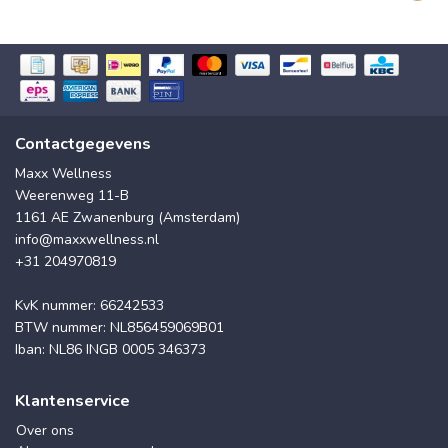
Contactgegevens
Maxx Wellness
Weerenweg 11-B
1161 AE Zwanenburg (Amsterdam)
info@maxxwellness.nl
+31 204970819
KvK nummer: 66242533
BTW nummer: NL856459069B01
Iban: NL86 INGB 0005 346373
Klantenservice
Over ons