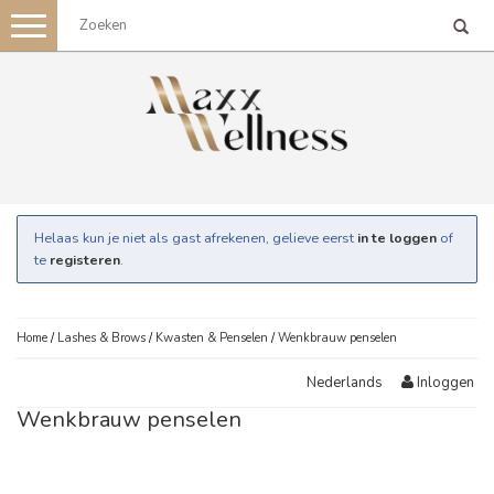
Toggle
navigation
Helaas kun je niet als gast afrekenen, gelieve eerst
in te loggen
of
te
registeren
.
Home
/
Lashes & Brows
/
Kwasten & Penselen
/
Wenkbrauw penselen
Inloggen
Nederlands
Wenkbrauw penselen