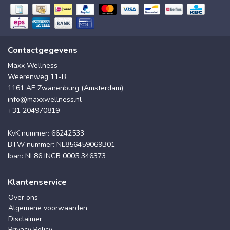
Contactgegevens
Maxx Wellness
Weerenweg 11-B
1161 AE Zwanenburg (Amsterdam)
info@maxxwellness.nl
+31 204970819
KvK nummer: 66242533
BTW nummer: NL856459069B01
Iban: NL86 INGB 0005 346373
Klantenservice
Over ons
Algemene voorwaarden
Disclaimer
Privacy Policy