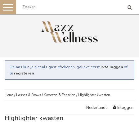
Toggle
navigation
Helaas kun je niet als gast afrekenen, gelieve eerst
in te loggen
of
te
registeren
.
Home
/
Lashes & Brows
/
Kwasten & Penselen
/
Highlighter kwasten
Inloggen
Nederlands
Highlighter kwasten