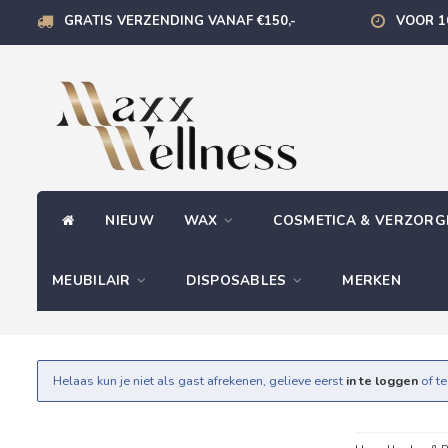
GRATIS VERZENDING VANAF €150,-
VOOR 1
NIEUW
WAX
COSMETICA & VERZOR
MEUBILAIR
DISPOSABLES
MERKEN
Helaas kun je niet als gast afrekenen, gelieve eerst
in te loggen
of t