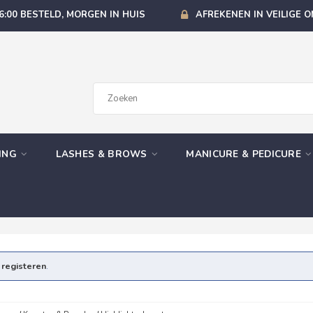
6:00 BESTELD, MORGEN IN HUIS
AFREKENEN IN VEILIGE 
GING
LASHES & BROWS
MANICURE & PEDICURE
e
registeren
.