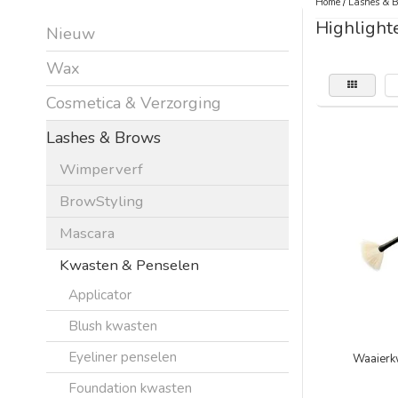
Home
/
Lashes & 
Highlight
Nieuw
Wax
Cosmetica & Verzorging
Lashes & Brows
Wimperverf
BrowStyling
Mascara
Kwasten & Penselen
Applicator
Blush kwasten
Eyeliner penselen
Waaierk
Foundation kwasten