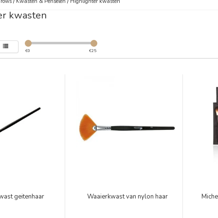
Brows
/
Kwasten & Penselen
/
Highlighter kwasten
er kwasten
€
0
€
25
wast geitenhaar
Waaierkwast van nylon haar
Miche