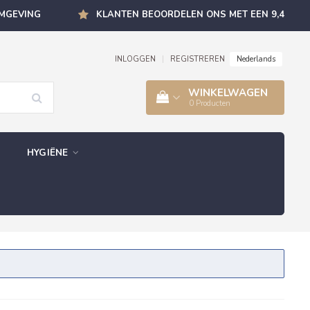
OMGEVING
KLANTEN BEOORDELEN ONS MET EEN 9,4
Nederlands
INLOGGEN
|
REGISTREREN
WINKELWAGEN
0
Producten
HYGIËNE