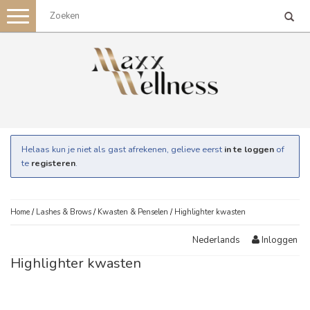
Toggle
navigation
Helaas kun je niet als gast afrekenen, gelieve eerst
in te loggen
of
te
registeren
.
Home
/
Lashes & Brows
/
Kwasten & Penselen
/
Highlighter kwasten
Inloggen
Nederlands
Highlighter kwasten