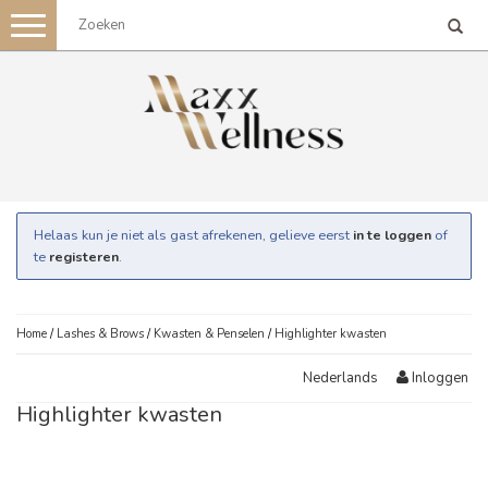
Toggle
navigation
Helaas kun je niet als gast afrekenen, gelieve eerst
in te loggen
of
te
registeren
.
Home
/
Lashes & Brows
/
Kwasten & Penselen
/
Highlighter kwasten
Inloggen
Nederlands
Highlighter kwasten