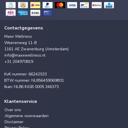
Contactgegevens
Maxx Wellness
Weerenweg 11-B
1161 AE Zwanenburg (Amsterdam)
info@maxxwellness.nl
+31 204970819
KvK nummer: 66242533
BTW nummer: NL856459069B01
Iban: NL86 INGB 0005 346373
Klantenservice
Over ons
Algemene voorwaarden
Disclaimer
Privacy Policy