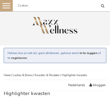
Toggle
navigation
Helaas kun je niet als gast afrekenen, gelieve eerst
in te loggen
of
te
registeren
.
Home
/
Lashes & Brows
/
Kwasten & Penselen
/
Highlighter kwasten
Inloggen
Nederlands
Highlighter kwasten