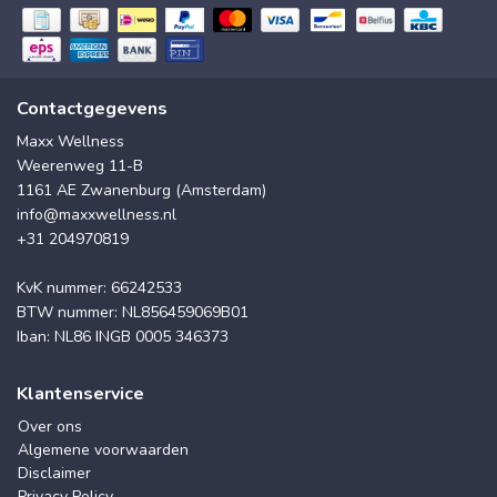
Contactgegevens
Maxx Wellness
Weerenweg 11-B
1161 AE Zwanenburg (Amsterdam)
info@maxxwellness.nl
+31 204970819
KvK nummer: 66242533
BTW nummer: NL856459069B01
Iban: NL86 INGB 0005 346373
Klantenservice
Over ons
Algemene voorwaarden
Disclaimer
Privacy Policy