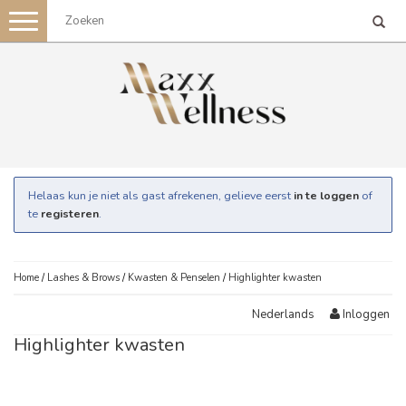
Toggle
navigation
Helaas kun je niet als gast afrekenen, gelieve eerst
in te loggen
of
te
registeren
.
Home
/
Lashes & Brows
/
Kwasten & Penselen
/
Highlighter kwasten
Inloggen
Nederlands
Highlighter kwasten