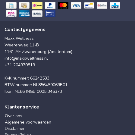
Contactgegevens
Maxx Wellness
Weerenweg 11-B
1161 AE Zwanenburg (Amsterdam)
info@maxxwellness.nl
+31 204970819
KvK nummer: 66242533
BTW nummer: NL856459069B01
Iban: NL86 INGB 0005 346373
Klantenservice
Over ons
Algemene voorwaarden
Disclaimer
Privacy Policy