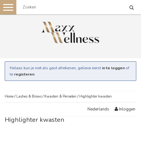
Toggle
navigation
Helaas kun je niet als gast afrekenen, gelieve eerst
in te loggen
of
te
registeren
.
Home
/
Lashes & Brows
/
Kwasten & Penselen
/
Highlighter kwasten
Inloggen
Nederlands
Highlighter kwasten