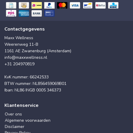
Contactgegevens
Maxx Wellness
Weerenweg 11-B
1161 AE Zwanenburg (Amsterdam)
info@maxxwellness.nl
+31 204970819
KvK nummer: 66242533
BTW nummer: NL856459069B01
Iban: NL86 INGB 0005 346373
Klantenservice
Over ons
Algemene voorwaarden
Disclaimer
Privacy Policy