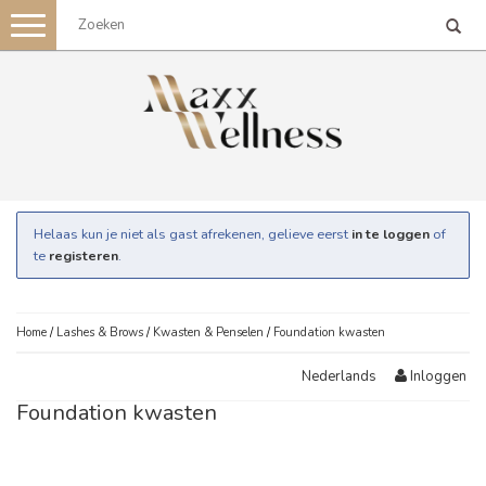
Toggle
navigation
Helaas kun je niet als gast afrekenen, gelieve eerst
in te loggen
of
te
registeren
.
Home
/
Lashes & Brows
/
Kwasten & Penselen
/
Foundation kwasten
Inloggen
Nederlands
Foundation kwasten