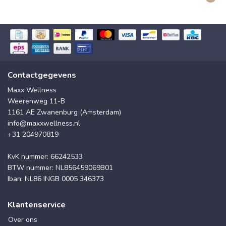
Contactgegevens
Maxx Wellness
Weerenweg 11-B
1161 AE Zwanenburg (Amsterdam)
info@maxxwellness.nl
+31 204970819
KvK nummer: 66242533
BTW nummer: NL856459069B01
Iban: NL86 INGB 0005 346373
Klantenservice
Over ons