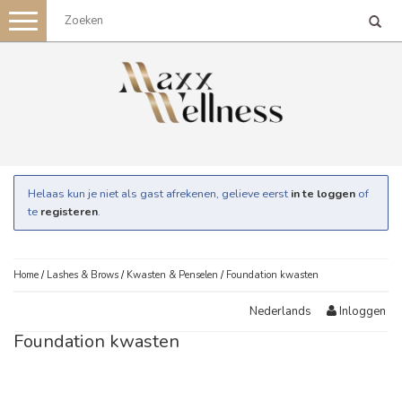
Toggle
navigation
Helaas kun je niet als gast afrekenen, gelieve eerst
in te loggen
of
te
registeren
.
Home
/
Lashes & Brows
/
Kwasten & Penselen
/
Foundation kwasten
Inloggen
Nederlands
Foundation kwasten