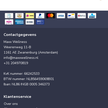
Contactgegevens
Maxx Wellness
Weerenweg 11-B
1161 AE Zwanenburg (Amsterdam)
info@maxxwellness.nl
+31 204970819
KvK nummer: 66242533
BTW nummer: NL856459069B01
Iban: NL86 INGB 0005 346373
Klantenservice
Over ons