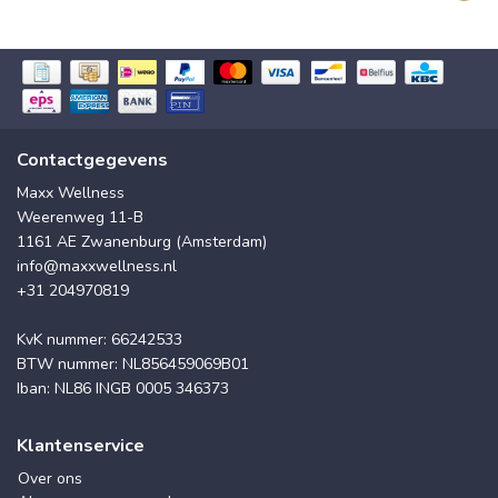
Contactgegevens
Maxx Wellness
Weerenweg 11-B
1161 AE Zwanenburg (Amsterdam)
info@maxxwellness.nl
+31 204970819
KvK nummer: 66242533
BTW nummer: NL856459069B01
Iban: NL86 INGB 0005 346373
Klantenservice
Over ons