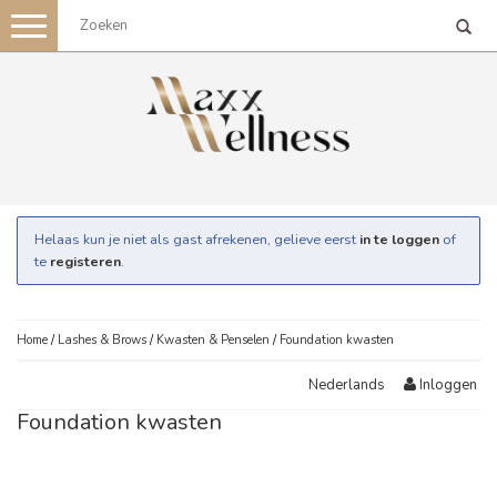
Toggle
navigation
Helaas kun je niet als gast afrekenen, gelieve eerst
in te loggen
of
te
registeren
.
Home
/
Lashes & Brows
/
Kwasten & Penselen
/
Foundation kwasten
Inloggen
Nederlands
Foundation kwasten