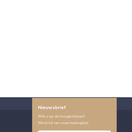
Nieuwsbrief
Wilt u op de hoogte blijven?
Word lid van onze mailinglijst: