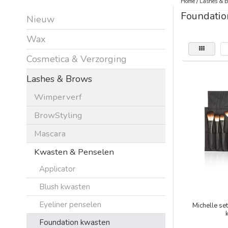
Home
/
Lashes & 
Foundatio
Nieuw
Wax
Cosmetica & Verzorging
Lashes & Brows
Wimperverf
BrowStyling
Mascara
Kwasten & Penselen
Applicator
Blush kwasten
Eyeliner penselen
Michelle se
Foundation kwasten