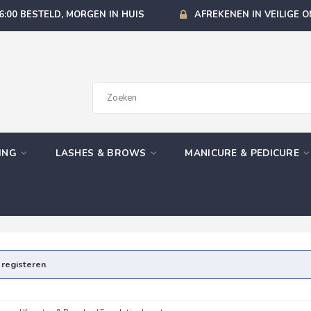
6:00 BESTELD, MORGEN IN HUIS
AFREKENEN IN VEILIGE 
GING
LASHES & BROWS
MANICURE & PEDICURE
e
registeren
.