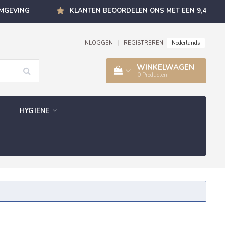
OMGEVING
KLANTEN BEOORDELEN ONS MET EEN 9,4
Nederlands
INLOGGEN
|
REGISTREREN
WINKELWAGEN
0
Producten
HYGIËNE