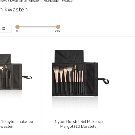
Brows
/
Kwasten & Penselen
/
Foundation kwasten
n kwasten
€
0
€
25
t 10 nylon make-up
Nylon Borstel Set Make-up
kwasten
Margot (10 Borstels)