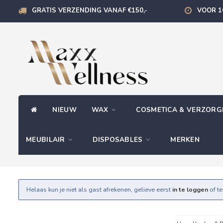
GRATIS VERZENDING VANAF €150,-
VOOR 1
NIEUW
WAX
COSMETICA & VERZOR
MEUBILAIR
DISPOSABLES
MERKEN
Helaas kun je niet als gast afrekenen, gelieve eerst
in te loggen
of t