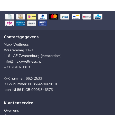
Contactgegevens
Maxx Wellness
Weerenweg 11-B
1161 AE Zwanenburg (Amsterdam)
info@maxxwellness.nl
+31 204970819
KvK nummer: 66242533
BTW nummer: NL856459069B01
Iban: NL86 INGB 0005 346373
Klantenservice
Over ons