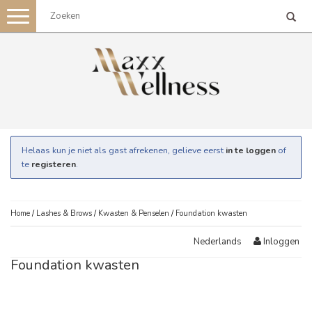
Toggle
navigation
Helaas kun je niet als gast afrekenen, gelieve eerst
in te loggen
of
te
registeren
.
Home
/
Lashes & Brows
/
Kwasten & Penselen
/
Foundation kwasten
Inloggen
Nederlands
Foundation kwasten