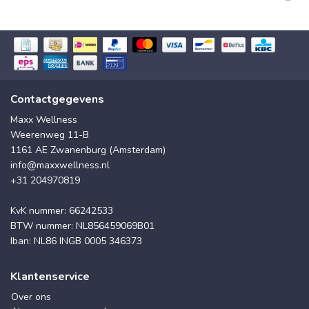
Contactgegevens
Maxx Wellness
Weerenweg 11-B
1161 AE Zwanenburg (Amsterdam)
info@maxxwellness.nl
+31 204970819
KvK nummer: 66242533
BTW nummer: NL856459069B01
Iban: NL86 INGB 0005 346373
Klantenservice
Over ons