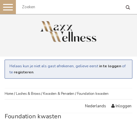
Toggle
navigation
Helaas kun je niet als gast afrekenen, gelieve eerst
in te loggen
of
te
registeren
.
Home
/
Lashes & Brows
/
Kwasten & Penselen
/
Foundation kwasten
Inloggen
Nederlands
Foundation kwasten