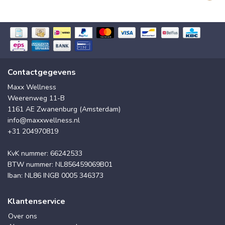
Contactgegevens
Maxx Wellness
Weerenweg 11-B
1161 AE Zwanenburg (Amsterdam)
info@maxxwellness.nl
+31 204970819
KvK nummer: 66242533
BTW nummer: NL856459069B01
Iban: NL86 INGB 0005 346373
Klantenservice
Over ons