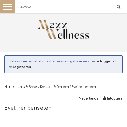
Toggle
navigation
Helaas kun je niet als gast afrekenen, gelieve eerst
in te loggen
of
te
registeren
.
Home
/
Lashes & Brows
/
Kwasten & Penselen
/
Eyeliner penselen
Inloggen
Nederlands
Eyeliner penselen