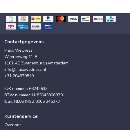
Contactgegevens
Maxx Wellness
Weerenweg 11-B
1161 AE Zwanenburg (Amsterdam)
info@maxxwellness.nl
+31 204970819
KvK nummer: 66242533
BTW nummer: NL856459069B01
Iban: NL86 INGB 0005 346373
Klantenservice
Over ons