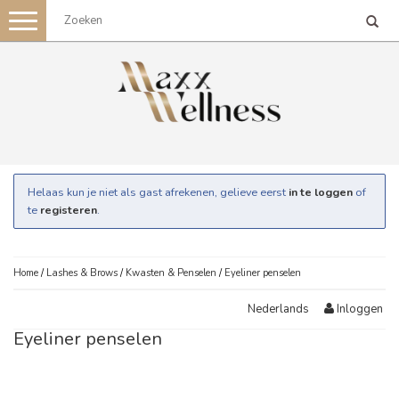
Toggle
navigation
Helaas kun je niet als gast afrekenen, gelieve eerst
in te loggen
of
te
registeren
.
Home
/
Lashes & Brows
/
Kwasten & Penselen
/
Eyeliner penselen
Inloggen
Nederlands
Eyeliner penselen