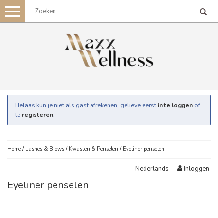
Toggle
navigation
Helaas kun je niet als gast afrekenen, gelieve eerst
in te loggen
of
te
registeren
.
Home
/
Lashes & Brows
/
Kwasten & Penselen
/
Eyeliner penselen
Inloggen
Nederlands
Eyeliner penselen