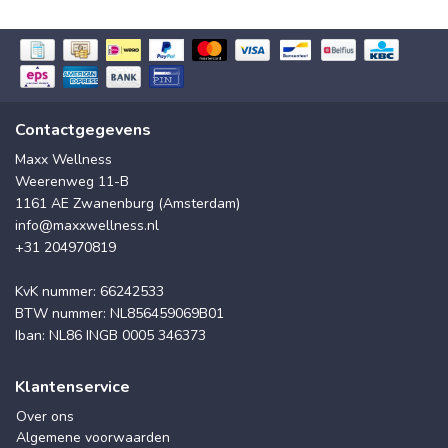
Contactgegevens
Maxx Wellness
Weerenweg 11-B
1161 AE Zwanenburg (Amsterdam)
info@maxxwellness.nl
+31 204970819
KvK nummer: 66242533
BTW nummer: NL856459069B01
Iban: NL86 INGB 0005 346373
Klantenservice
Over ons
Algemene voorwaarden