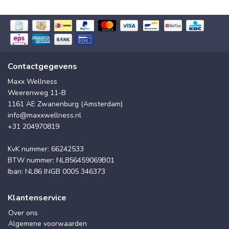
Contactgegevens
Maxx Wellness
Weerenweg 11-B
1161 AE Zwanenburg (Amsterdam)
info@maxxwellness.nl
+31 204970819
KvK nummer: 66242533
BTW nummer: NL856459069B01
Iban: NL86 INGB 0005 346373
Klantenservice
Over ons
Algemene voorwaarden