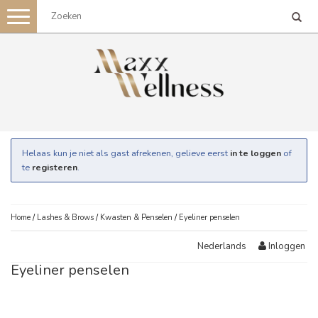
Toggle
navigation
Helaas kun je niet als gast afrekenen, gelieve eerst
in te loggen
of
te
registeren
.
Home
/
Lashes & Brows
/
Kwasten & Penselen
/
Eyeliner penselen
Inloggen
Nederlands
Eyeliner penselen