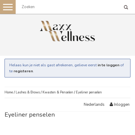
Toggle
navigation
Helaas kun je niet als gast afrekenen, gelieve eerst
in te loggen
of
te
registeren
.
Home
/
Lashes & Brows
/
Kwasten & Penselen
/
Eyeliner penselen
Inloggen
Nederlands
Eyeliner penselen