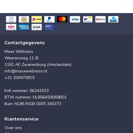
Contactgegevens
Maxx Wellness
Weerenweg 11-B
1161 AE Zwanenburg (Amsterdam)
info@maxxwellness.nl
+31 204970819
KvK nummer: 66242533
BTW nummer: NL856459069B01
Iban: NL86 INGB 0005 346373
Klantenservice
Over ons